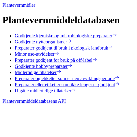
Plantevernmidler
Plantevernmiddel­databasen
Godkjente kjemiske og mikrobiologiske preparater
Godkjente nytteorganismer
Preparater godkjent til bruk i økologisk landbruk
Minor use-utvidelser
Preparater godkjent for bruk på off-label
Godkjente hobbypreparater
Midlertidige tillatelser
Preparater og etiketter som er i en avviklingsperiode
Preparater eller etiketter som ikke lenger er godkjent
Utgåtte midlertidige tillatelser
Plantevernmiddeldatabasens API