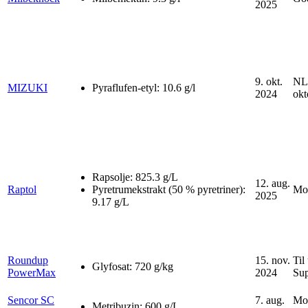
2025
9. okt.
NLR
MIZUKI
Pyraflufen-etyl: 10.6 g/l
2024
okt
Rapsolje: 825.3 g/L
12. aug.
Raptol
Pyretrumekstrakt (50 % pyretriner):
Mot
2025
9.17 g/L
Roundup
15. nov.
Til
Glyfosat: 720 g/kg
PowerMax
2024
Sup
Sencor SC
7. aug.
Mot
Metribuzin: 600 g/L