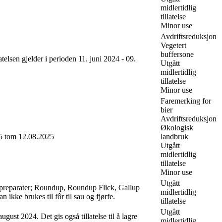
midlertidlig
tillatelse
Minor use
Avdriftsreduksjon
Vegetert
buffersone
telsen gjelder i perioden 11. juni 2024 - 09.
Utgått
midlertidlig
tillatelse
Minor use
Faremerking for
bier
Avdriftsreduksjon
Økologisk
025 tom 12.08.2025
landbruk
Utgått
midlertidlig
tillatelse
Minor use
Utgått
atpreparater; Roundup, Roundup Flick, Gallup
midlertidlig
ke brukes til fôr til sau og fjørfe.
tillatelse
Utgått
ugust 2024. Det gis også tillatelse til å lagre
midlertidlig