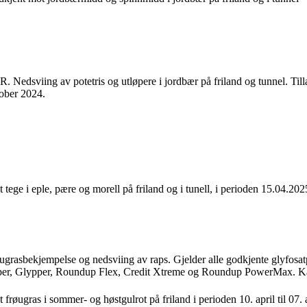
. Nedsviing av potetris og utløpere i jordbær på friland og tunnel. Tilla
ober 2024.
 tege i eple, pære og morell på friland og i tunell, i perioden 15.04.2
 ugrasbekjempelse og nedsviing av raps. Gjelder alle godkjente glyfos
er, Glypper, Roundup Flex, Credit Xtreme og Roundup PowerMax. Kan ik
 frøugras i sommer- og høstgulrot på friland i perioden 10. april til 07. a