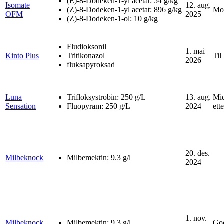
(E)-8-Dodeken-1-yl acetat: 54 g/kg
Isomate
12. aug.
(Z)-8-Dodeken-1-yl acetat: 896 g/kg
Mot
OFM
2025
(Z)-8-Dodeken-1-ol: 10 g/kg
Fludioksonil
1. mai
Kinto Plus
Tritikonazol
Til
2026
fluksapyroksad
Luna
Trifloksystrobin: 250 g/L
13. aug.
Mid
Sensation
Fluopyram: 250 g/L
2024
ett
20. des.
Milbeknock
Milbemektin: 9.3 g/l
2024
1. nov.
Milbeknock
Milbemektin: 9.3 g/l
God