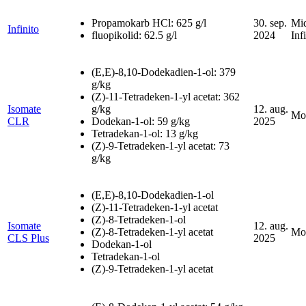
Propamokarb HCl: 625 g/l
30. sep.
Mid
Infinito
fluopikolid: 62.5 g/l
2024
Inf
(E,E)-8,10-Dodekadien-1-ol: 379
g/kg
(Z)-11-Tetradeken-1-yl acetat: 362
Isomate
g/kg
12. aug.
Mot
CLR
Dodekan-1-ol: 59 g/kg
2025
Tetradekan-1-ol: 13 g/kg
(Z)-9-Tetradeken-1-yl acetat: 73
g/kg
(E,E)-8,10-Dodekadien-1-ol
(Z)-11-Tetradeken-1-yl acetat
(Z)-8-Tetradeken-1-ol
Isomate
12. aug.
(Z)-8-Tetradeken-1-yl acetat
Mot
CLS Plus
2025
Dodekan-1-ol
Tetradekan-1-ol
(Z)-9-Tetradeken-1-yl acetat