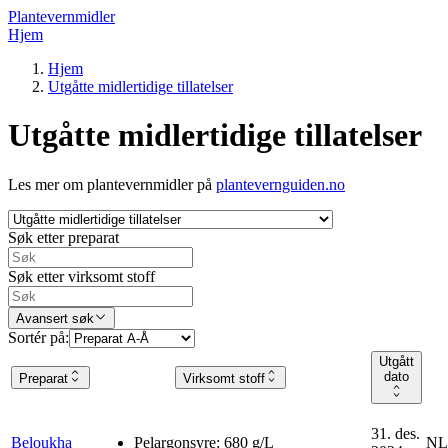
Plantevernmidler
Hjem
Hjem
Utgåtte midlertidige tillatelser
Utgåtte midlertidige tillatelser
Les mer om plantevernmidler på
plantevernguiden.no
Søk etter preparat
Søk etter virksomt stoff
Avansert søk
Sortér på:
Utgått
dato
Preparat
Virksomt stoff
31. des.
Beloukha
Pelargonsyre: 680 g/L
NLR