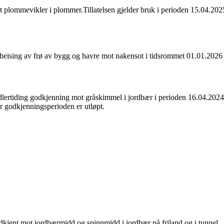
 plommevikler i plommer.Tillatelsen gjelder bruk i perioden 15.04.20
 beising av frø av bygg og havre mot nakensot i tidsrommet 01.01.2026
lertiding godkjenning mot gråskimmel i jordbær i perioden 16.04.2024-
er godkjenningsperioden er utløpt.
kjent mot jordbærmidd og spinnmidd i jordbær på friland og i tunnel