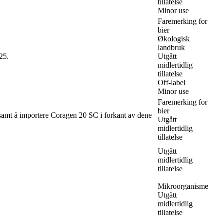
tillatelse
Minor use
Faremerking for
bier
Økologisk
landbruk
25.
Utgått
midlertidlig
tillatelse
Off-label
Minor use
Faremerking for
bier
samt å importere Coragen 20 SC i forkant av dene
Utgått
midlertidlig
tillatelse
Utgått
midlertidlig
tillatelse
Mikroorganisme
Utgått
midlertidlig
tillatelse