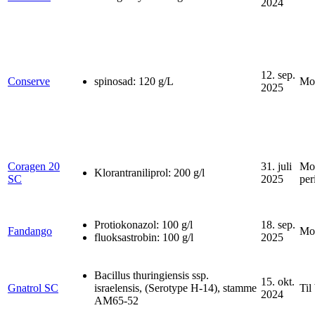
2024
12. sep.
Conserve
spinosad: 120 g/L
Mot
2025
Coragen 20
31. juli
Mot
Klorantraniliprol: 200 g/l
SC
2025
per
Protiokonazol: 100 g/l
18. sep.
Fandango
Mot
fluoksastrobin: 100 g/l
2025
Bacillus thuringiensis ssp.
15. okt.
Gnatrol SC
israelensis, (Serotype H-14), stamme
Til
2024
AM65-52