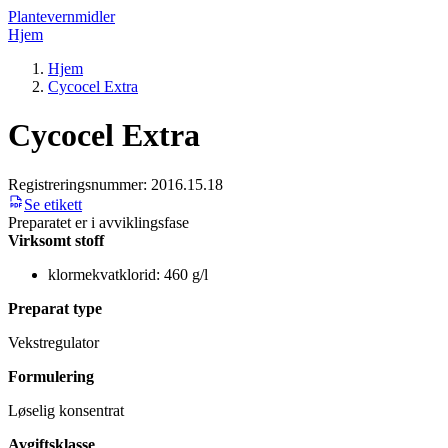
Plantevernmidler
Hjem
Hjem
Cycocel Extra
Cycocel Extra
Registreringsnummer:
2016.15.18
Se etikett
Preparatet er i avviklingsfase
Virksomt stoff
klormekvatklorid: 460 g/l
Preparat type
Vekstregulator
Formulering
Løselig konsentrat
Avgiftsklasse