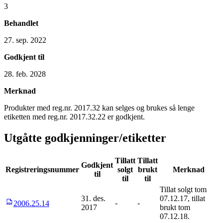
3
Behandlet
27. sep. 2022
Godkjent til
28. feb. 2028
Merknad
Produkter med reg.nr. 2017.32 kan selges og brukes så lenge
etiketten med reg.nr. 2017.32.22 er godkjent.
Utgåtte godkjenninger/etiketter
Tillatt
Tillatt
Godkjent
Registreringsnummer
solgt
brukt
Merknad
til
til
til
Tillat solgt tom
31. des.
07.12.17, tillat
-
-
2006.25.14
2017
brukt tom
07.12.18.