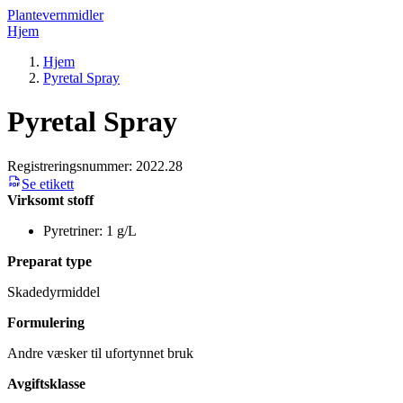
Plantevernmidler
Hjem
Hjem
Pyretal Spray
Pyretal Spray
Registreringsnummer:
2022.28
Se etikett
Virksomt stoff
Pyretriner: 1 g/L
Preparat type
Skadedyrmiddel
Formulering
Andre væsker til ufortynnet bruk
Avgiftsklasse