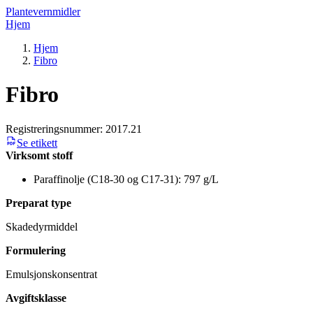
Plantevernmidler
Hjem
Hjem
Fibro
Fibro
Registreringsnummer:
2017.21
Se etikett
Virksomt stoff
Paraffinolje (C18-30 og C17-31): 797 g/L
Preparat type
Skadedyrmiddel
Formulering
Emulsjonskonsentrat
Avgiftsklasse