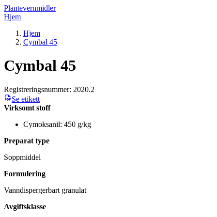
Plantevernmidler
Hjem
Hjem
Cymbal 45
Cymbal 45
Registreringsnummer:
2020.2
Se etikett
Virksomt stoff
Cymoksanil: 450 g/kg
Preparat type
Soppmiddel
Formulering
Vanndispergerbart granulat
Avgiftsklasse