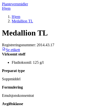
Plantevernmidler
Hjem
Hjem
Medallion TL
Medallion TL
Registreringsnummer:
2014.43.17
Se etikett
Virksomt stoff
Fludioksonil: 125 g/l
Preparat type
Soppmiddel
Formulering
Emulsjonskonsentrat
Avgiftsklasse