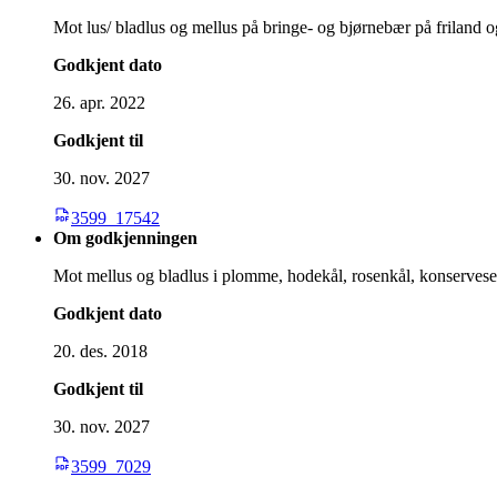
Mot lus/ bladlus og mellus på bringe- og bjørnebær på friland og
Godkjent dato
26. apr. 2022
Godkjent til
30. nov. 2027
3599_17542
Om godkjenningen
Mot mellus og bladlus i plomme, hodekål, rosenkål, konservesert
Godkjent dato
20. des. 2018
Godkjent til
30. nov. 2027
3599_7029