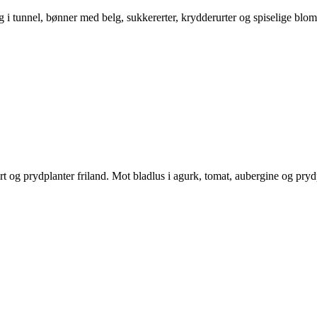
 i tunnel, bønner med belg, sukkererter, krydderurter og spiselige blomst
 og prydplanter friland. Mot bladlus i agurk, tomat, aubergine og prydp