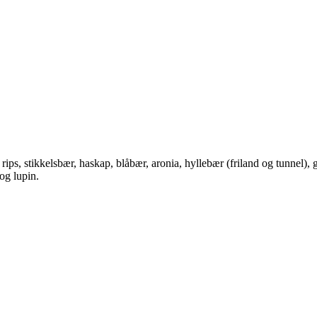
ips, stikkelsbær, haskap, blåbær, aronia, hyllebær (friland og tunnel), gul
og lupin.