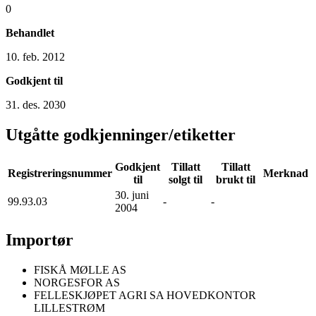
0
Behandlet
10. feb. 2012
Godkjent til
31. des. 2030
Utgåtte godkjenninger/etiketter
Godkjent
Tillatt
Tillatt
Registreringsnummer
Merknad
til
solgt til
brukt til
30. juni
99.93.03
-
-
2004
Importør
FISKÅ MØLLE AS
NORGESFOR AS
FELLESKJØPET AGRI SA HOVEDKONTOR
LILLESTRØM