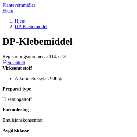
Plantevernmidler
Hjem
Hjem
DP-Klebemiddel
DP-Klebemiddel
Registreringsnummer:
2014.7.18
Se etikett
Virksomt stoff
Alkoholetoksylat: 900 g/l
Preparat type
Tilsetningsstoff
Formulering
Emulsjonskonsentrat
Avgiftsklasse