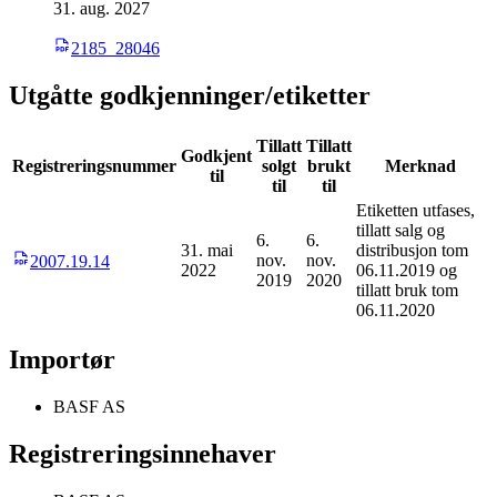
31. aug. 2027
2185_28046
Utgåtte godkjenninger/etiketter
Tillatt
Tillatt
Godkjent
Registreringsnummer
solgt
brukt
Merknad
til
til
til
Etiketten utfases,
tillatt salg og
6.
6.
31. mai
distribusjon tom
nov.
nov.
2007.19.14
2022
06.11.2019 og
2019
2020
tillatt bruk tom
06.11.2020
Importør
BASF AS
Registreringsinnehaver