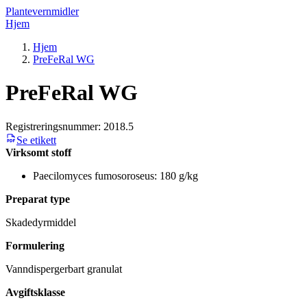
Plantevernmidler
Hjem
Hjem
PreFeRal WG
PreFeRal WG
Registreringsnummer:
2018.5
Se etikett
Virksomt stoff
Paecilomyces fumosoroseus: 180 g/kg
Preparat type
Skadedyrmiddel
Formulering
Vanndispergerbart granulat
Avgiftsklasse