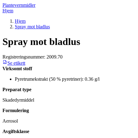
Plantevernmidler
Hjem
Hjem
Spray mot bladlus
Spray mot bladlus
Registreringsnummer:
2009.70
Se etikett
Virksomt stoff
Pyretrumekstrakt (50 % pyretriner): 0.36 g/l
Preparat type
Skadedyrmiddel
Formulering
Aerosol
Avgiftsklasse