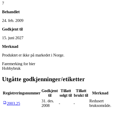
7
Behandlet
24. feb. 2009
Godkjent til
15. juni 2027
Merknad
Produktet er ikke på markedet i Norge.
Faremerking for bier
Hobbybruk
Utgåtte godkjenninger/etiketter
Godkjent
Tillatt
Tillatt
Registreringsnummer
Merknad
til
solgt til
brukt til
31. des.
Redusert
-
-
2003.25
2008
bruksområde.